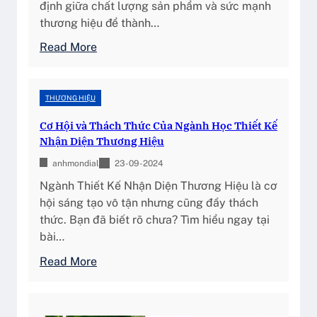
định giữa chất lượng sản phẩm và sức mạnh
n
thương hiệu để thành…
g
:
Read More
h
B
i
r
ệ
a
THƯƠNG HIỆU
p
n
n
Cơ Hội và Thách Thức Của Ngành Học Thiết Kế
d
g
Nhận Diện Thương Hiệu
i
à
anhmondial
n
23-09-2024
n
g
Ngành Thiết Kế Nhận Diện Thương Hiệu là cơ
h
K
hội sáng tạo vô tận nhưng cũng đầy thách
m
h
thức. Bạn đã biết rõ chưa? Tìm hiểu ngay tại
ỹ
i
bài…
p
K
h
:
Read More
h
ẩ
C
ở
m
ơ
i
H