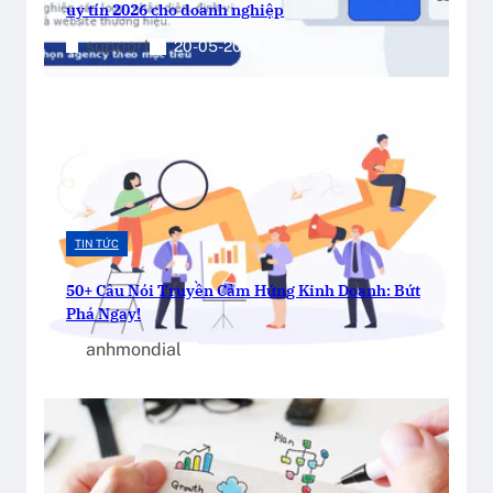
uy tín 2026 cho doanh nghiệp
support
20-05-2026
TIN TỨC
50+ Câu Nói Truyền Cảm Hứng Kinh Doanh: Bứt
Phá Ngay!
anhmondial
21-11-2025