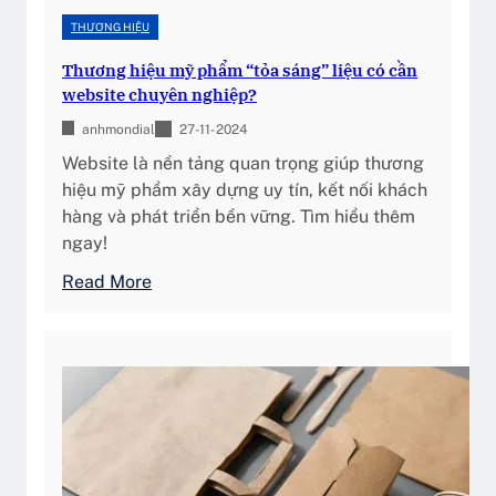
THƯƠNG HIỆU
Thương hiệu mỹ phẩm “tỏa sáng” liệu có cần
website chuyên nghiệp?
anhmondial
27-11-2024
Website là nền tảng quan trọng giúp thương
hiệu mỹ phẩm xây dựng uy tín, kết nối khách
hàng và phát triển bền vững. Tìm hiểu thêm
ngay!
:
Read More
T
h
ư
ơ
n
g
h
i