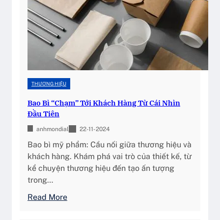
ệ
u
m
ỹ
p
h
ẩ
THƯƠNG HIỆU
m
Bao Bì “Chạm” Tới Khách Hàng Từ Cái Nhìn
“
Đầu Tiên
t
ỏ
anhmondial
22-11-2024
a
Bao bì mỹ phẩm: Cầu nối giữa thương hiệu và
s
khách hàng. Khám phá vai trò của thiết kế, từ
á
kể chuyện thương hiệu đến tạo ấn tượng
n
trong…
g
:
Read More
”
B
l