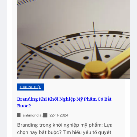
c
ệ
h
p
t
m
h
ỹ
ứ
p
c
h
n
ẩ
à
m
o
c
h
o
THƯƠNG HIỆU
n
Branding Khi Khởi Nghiệp Mỹ Phẩm Có Bắt
h
Buộc?
à
k
anhmondial
22-11-2024
h
Branding trong khởi nghiệp mỹ phẩm: Lựa
ở
chọn hay bắt buộc? Tìm hiểu yếu tố quyết
i