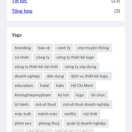
Tin tức
(23)
Tổng hợp
(3)
Tags
branding
bảo vệ
canh tý
chợ truyền thống
cá nhân
công ty
công ty thiết kế logo
công ty thiết kế nội thất
công ty xây dựng
doanh nghiệp
dân dụng
dịch vụ thiết kế logo.
education
halal
hầm
Hồ Chí Minh
khoinghiepmypham
kỷ hợi
logo
lời chúc
lữ hành
mã số thuế
mã số thuế doanh nghiệp
mậu tuất
mệnh mộc
netflix
nội thất
phim sex
phong thuỷ
quản lý doanh nghiệp