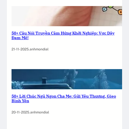
n
g
l
ự
c
50+ Câu Nói Truyền Cảm Hứng Khởi Nghiệp: Vực Dậy
Đam Mê!
c
h
21-11-2025
.
anhmondial
o
c
ô
n
g
t
y
50+ Lời Chúc Ngủ Ngon Cha Mẹ: Gửi Yêu Thương, Gieo
Bình Yên
c
ô
20-11-2025
.
anhmondial
n
g