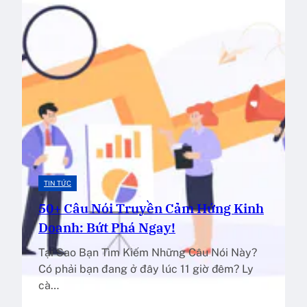
TIN TỨC
50+ Câu Nói Truyền Cảm Hứng Kinh
Doanh: Bứt Phá Ngay!
Tại Sao Bạn Tìm Kiếm Những Câu Nói Này?
Có phải bạn đang ở đây lúc 11 giờ đêm? Ly
cà…