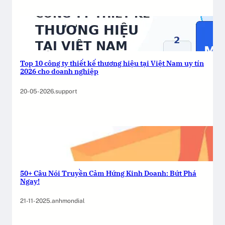
i
i
ê
ệ
n
p
t
u
ậ
y
Top 10 công ty thiết kế thương hiệu tại Việt Nam uy tín
p
t
2026 cho doanh nghiệp
n
í
ộ
n
20-05-2026
.
support
i
t
d
ạ
u
i
n
T
g
P
h
.
50+ Câu Nói Truyền Cảm Hứng Kinh Doanh: Bứt Phá
ồ
H
Ngay!
s
C
ơ
M
21-11-2025
.
anhmondial
n
ă