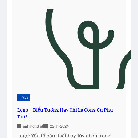
a
i
o
ệ
B
u
ì
c
“
ó
C
c
h
ầ
ạ
n
m
w
”
e
T
b
ớ
s
i
i
K
t
LOGO
h
e
Logo – Biểu Tượng Hay Chỉ Là Công Cụ Phụ
á
c
Trợ?
c
h
h
anhmondial
22-11-2024
u
H
y
Logo: Yếu tố cần thiết hay tùy chọn trong