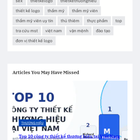
sex
thietkelogo
thietkethuonghieu
thiết kế logo
thẩm mỹ
thẩm mỹ viên
thẩm mỹ viên uy tín
thủ thiêm
thực phẩm
top
tra cứu mst
việt nam
vận mệnh
đào tạo
đơn vị thiết kế logo
Articles You May Have Missed
THƯƠNG HIỆU
Top 10 công ty thiết kế thương hiệu tại Việt Nam