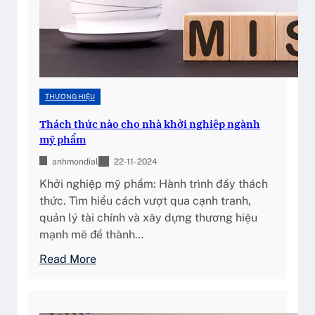
ơ
?
n
g
h
i
ệ
THƯƠNG HIỆU
u
Thách thức nào cho nhà khởi nghiệp ngành
c
mỹ phẩm
h
o
anhmondial
22-11-2024
d
Khởi nghiệp mỹ phẩm: Hành trình đầy thách
o
thức. Tìm hiểu cách vượt qua cạnh tranh,
a
quản lý tài chính và xây dựng thương hiệu
n
mạnh mẽ để thành…
h
:
Read More
n
T
g
h
h
á
i