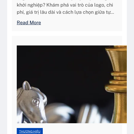
à
ê
khởi nghiệp? Khám phá vai trò của logo, chi
n
n
phí, giá trị lâu dài và cách lựa chọn giữa tự…
g
n
:
Read More
T
g
L
ừ
h
o
C
i
g
á
ệ
o
i
p
–
N
?
B
h
i
ì
ể
n
u
Đ
T
ầ
ư
u
ợ
T
n
i
g
ê
H
n
THƯƠNG HIỆU