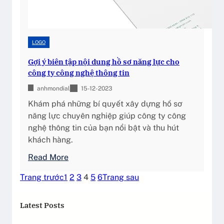
h
i
ế
t
LOGO
k
Gợi ý biên tập nội dung hồ sơ năng lực cho
ế
công ty công nghệ thông tin
l
o
anhmondial
15-12-2023
g
Khám phá những bí quyết xây dựng hồ sơ
o
năng lực chuyên nghiệp giúp công ty công
c
nghệ thông tin của bạn nổi bật và thu hút
h
khách hàng.
u
:
Read More
y
G
ê
Trang trước
1
2
3
4
5
6
Trang sau
ợ
n
i
n
Latest Posts
ý
g
b
h