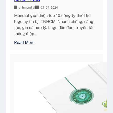
m
ệ
ệ
n
anhmondial
27-04-2024
n
T
Mondial giới thiệu top 10 công ty thiết kế
h
h
logo uy tín tại TP.HCM: Nhanh chóng, sáng
h
ư
tạo, giá cả hợp lý. Logo độc đáo, truyền tải
i
ơ
thông điệp…
ệ
n
:
Read More
u
g
T
q
H
o
u
i
p
ả
ệ
9
u
d
ị
c
h
v
ụ
t