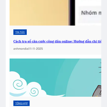
ê
u
T
h
ư
ơ
TIN TỨC
n
Cách tra số căn cước công dân online: Hướng dẫn chi tiết từ
g
,
anhmondial
11-11-2025
G
i
e
o
B
ì
n
h
Y
TỔNG HỢP
ê