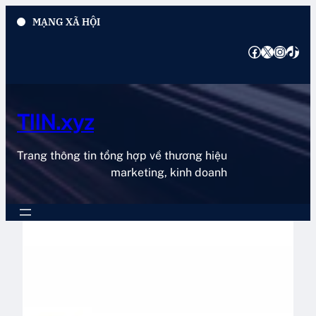
Chuyển
MẠNG XÃ HỘI
đến
phần
Facebook
X
Instagram
TikTok
nội
dung
TIIN.xyz
Trang thông tin tổng hợp về thương hiệu
marketing, kinh doanh