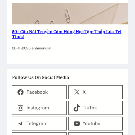
n
g
h
ệ
t
50+ Câu Nói Truyền Cảm Hứng Học Tập: Thắp Lửa Tri
Thức!
h
ô
20-11-2025
.
anhmondial
n
g
t
i
Follow Us On Social Media
n
Facebook
X
Instagram
TikTok
Telegram
Youtube