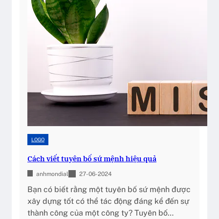
N
ộ
g
i
h
v
i
à
ệ
T
p
h
M
á
ỹ
c
P
h
h
T
ẩ
h
m
ứ
LOGO
C
c
ó
Cách viết tuyên bố sứ mệnh hiệu quả
C
B
ủ
anhmondial
27-06-2024
ắ
a
t
Bạn có biết rằng một tuyên bố sứ mệnh được
N
B
xây dựng tốt có thể tác động đáng kể đến sự
g
u
thành công của một công ty? Tuyên bố…