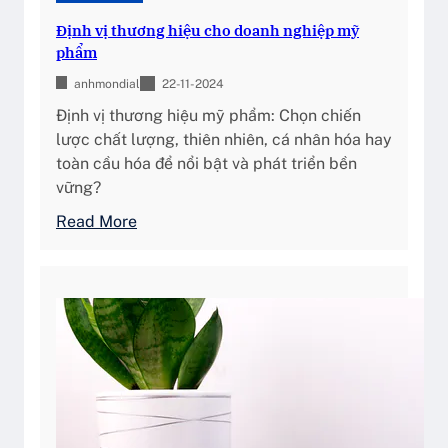
a
Định vị thương hiệu cho doanh nghiệp mỹ
y
phẩm
C
h
anhmondial
22-11-2024
ỉ
Định vị thương hiệu mỹ phẩm: Chọn chiến
L
lược chất lượng, thiên nhiên, cá nhân hóa hay
à
toàn cầu hóa để nổi bật và phát triển bền
C
vững?
ô
:
Read More
n
Đ
g
ị
C
n
ụ
h
P
v
h
ị
ụ
t
T
h
r
ư
ợ