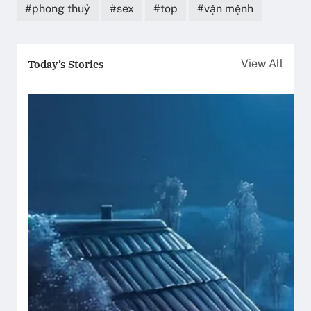
phong thuỷ
sex
top
vận mệnh
Today’s Stories
View All