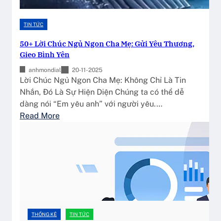
TIN TỨC
50+ Lời Chúc Ngủ Ngon Cha Mẹ: Gửi Yêu Thương,
Gieo Bình Yên
anhmondial
20-11-2025
Lời Chúc Ngủ Ngon Cha Mẹ: Không Chỉ Là Tin
Nhắn, Đó Là Sự Hiện Diện Chúng ta có thể dễ
dàng nói “Em yêu anh” với người yêu.…
:
Read More
5
0
+
L
ờ
i
C
h
THỐNG KÊ
TIN TỨC