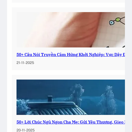
50+ Câu Nói Truyền Cảm Hứng Khởi Nghiệp: Vực Dậy Đam
21-11-2025
50+ Lời Chúc Ngủ Ngon Cha Mẹ: Gửi Yêu Thương, Gieo Bìn
20-11-2025