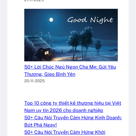
50+ Lời Chúc Ngủ Ngon Cha Mẹ: Gửi Yêu
Thương, Gieo Bình Yên
20-11-2025
Top 10 công ty thiết kế thương hiệu tại Việt
Nam uy tín 2026 cho doanh nghiệp
50+ Câu Nói Truyền Cảm Hứng Kinh Doanh:
Bứt Phá Ngay!
50+ Câu Nói Truyền Cảm Hứng Khởi