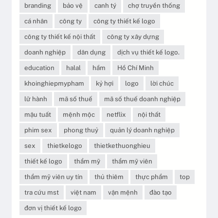
branding
bảo vệ
canh tý
chợ truyền thống
cá nhân
công ty
công ty thiết kế logo
công ty thiết kế nội thất
công ty xây dựng
doanh nghiệp
dân dụng
dịch vụ thiết kế logo.
education
halal
hầm
Hồ Chí Minh
khoinghiepmypham
kỷ hợi
logo
lời chúc
lữ hành
mã số thuế
mã số thuế doanh nghiệp
mậu tuất
mệnh mộc
netflix
nội thất
phim sex
phong thuỷ
quản lý doanh nghiệp
sex
thietkelogo
thietkethuonghieu
thiết kế logo
thẩm mỹ
thẩm mỹ viên
thẩm mỹ viên uy tín
thủ thiêm
thực phẩm
top
tra cứu mst
việt nam
vận mệnh
đào tạo
đơn vị thiết kế logo