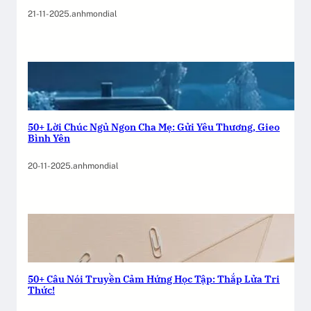
21-11-2025
.
anhmondial
50+ Lời Chúc Ngủ Ngon Cha Mẹ: Gửi Yêu Thương, Gieo
Bình Yên
20-11-2025
.
anhmondial
50+ Câu Nói Truyền Cảm Hứng Học Tập: Thắp Lửa Tri
Thức!