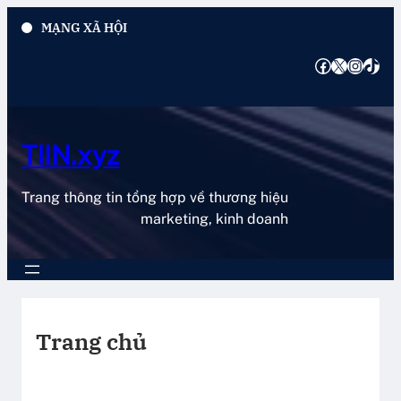
Chuyển
MẠNG XÃ HỘI
đến
phần
Facebook
X
Instagram
TikTok
nội
dung
TIIN.xyz
Trang thông tin tổng hợp về thương hiệu
marketing, kinh doanh
Trang chủ