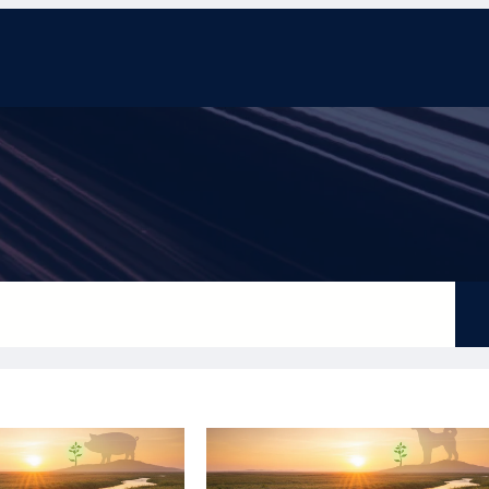
eting
Tin tức
Tổng hợp
Thống kê
Liên hệ