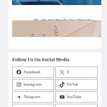
20-11-2025
.
anhmondial
50+ Câu Nói Truyền Cảm Hứng Học
Tập: Thắp Lửa Tri Thức!
20-11-2025
.
anhmondial
Follow Us On Social Media
Facebook
X
Instagram
TikTok
Telegram
YouTube