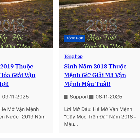
TỔNG HỢP
Tổng hợp
 2019 Thuộc
Sinh Năm 2018 Thuộc
Hóa Giải Vận
Mệnh Gì? Giải Mã Vận
ợi!
Mệnh Mậu Tuất!
09-11-2025
Support
08-11-2025
 Hé Mở Vận Mệnh
Lời Mở Đầu: Hé Mở Vận Mệnh
rên Nước” 2019 Năm
“Cây Mọc Trên Đá” Năm 2018 –
Mậu…