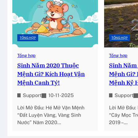
TỔNG HỢP
TỔNG HỢP
Tổng hợp
Tổng hợp
Sinh Năm 2020 Thuộc
Sinh Năm
Mệnh Gì? Kích Hoạt Vận
Mệnh Gì? 
Mệnh Canh Tý!
Mệnh Kỷ H
Support
10-11-2025
Support
Lời Mở Đầu: Hé Mở Vận Mệnh
Lời Mở Đầu:
“Đất Luyện Vàng, Vàng Sinh
“Cây Mọc T
Nước” Năm 2020…
2019 –…