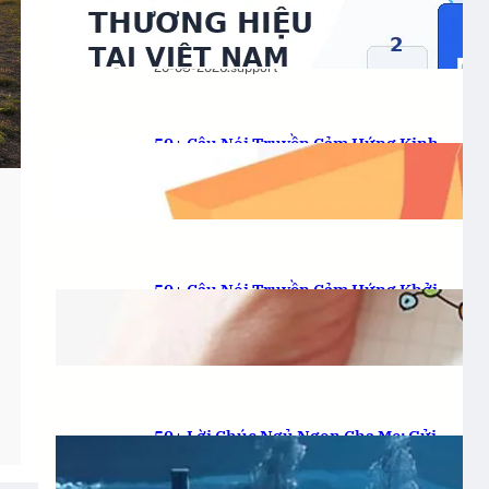
tại Việt Nam uy tín 2026 cho doanh
nghiệp
20-05-2026
.
support
50+ Câu Nói Truyền Cảm Hứng Kinh
Doanh: Bứt Phá Ngay!
21-11-2025
.
anhmondial
50+ Câu Nói Truyền Cảm Hứng Khởi
Nghiệp: Vực Dậy Đam Mê!
21-11-2025
.
anhmondial
50+ Lời Chúc Ngủ Ngon Cha Mẹ: Gửi
Yêu Thương, Gieo Bình Yên