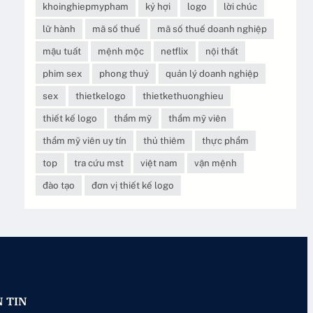
khoinghiepmypham
kỷ hợi
logo
lời chúc
lữ hành
mã số thuế
mã số thuế doanh nghiệp
mậu tuất
mệnh mộc
netflix
nội thất
phim sex
phong thuỷ
quản lý doanh nghiệp
sex
thietkelogo
thietkethuonghieu
thiết kế logo
thẩm mỹ
thẩm mỹ viên
thẩm mỹ viên uy tín
thủ thiêm
thực phẩm
top
tra cứu mst
việt nam
vận mệnh
đào tạo
đơn vị thiết kế logo
 TIN