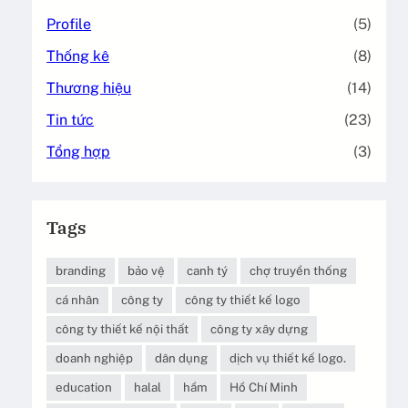
Profile
(5)
Thống kê
(8)
Thương hiệu
(14)
Tin tức
(23)
Tổng hợp
(3)
Tags
branding
bảo vệ
canh tý
chợ truyền thống
cá nhân
công ty
công ty thiết kế logo
công ty thiết kế nội thất
công ty xây dựng
doanh nghiệp
dân dụng
dịch vụ thiết kế logo.
education
halal
hầm
Hồ Chí Minh