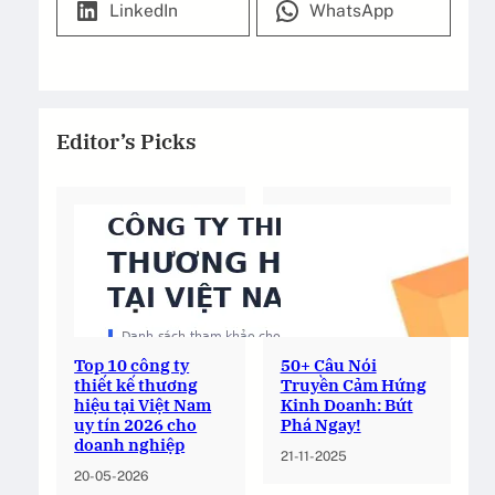
LinkedIn
WhatsApp
Editor’s Picks
Top 10 công ty
50+ Câu Nói
thiết kế thương
Truyền Cảm Hứng
hiệu tại Việt Nam
Kinh Doanh: Bứt
uy tín 2026 cho
Phá Ngay!
doanh nghiệp
21-11-2025
20-05-2026