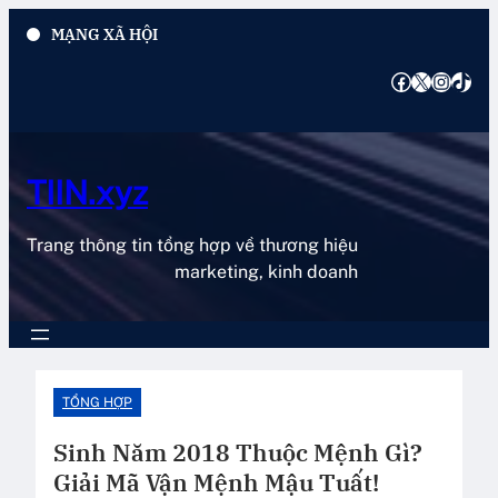
Chuyển
MẠNG XÃ HỘI
đến
phần
Facebook
X
Instagram
TikTok
nội
dung
TIIN.xyz
Trang thông tin tổng hợp về thương hiệu
marketing, kinh doanh
TỔNG HỢP
Sinh Năm 2018 Thuộc Mệnh Gì?
Giải Mã Vận Mệnh Mậu Tuất!