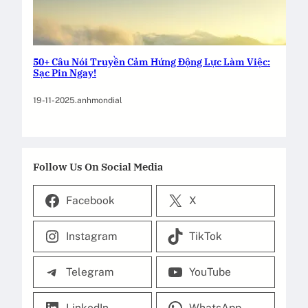
50+ Câu Nói Truyền Cảm Hứng Động Lực Làm Việc:
Sạc Pin Ngay!
19-11-2025
.
anhmondial
Follow Us On Social Media
Facebook
X
Instagram
TikTok
Telegram
YouTube
LinkedIn
WhatsApp