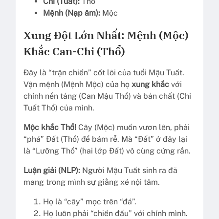
Chi (Tuất):
Thổ
Mệnh (Nạp âm):
Mộc
Xung Đột Lớn Nhất: Mệnh (Mộc)
Khắc Can-Chi (Thổ)
Đây là “trận chiến” cốt lõi của tuổi Mậu Tuất.
Vận mệnh (Mệnh Mộc) của họ
xung khắc
với
chính nền tảng (Can Mậu Thổ) và bản chất (Chi
Tuất Thổ) của mình.
Mộc khắc Thổ!
Cây (Mộc) muốn vươn lên, phải
“phá” Đất (Thổ) để bám rễ. Mà “Đất” ở đây lại
là “Lưỡng Thổ” (hai lớp Đất) vô cùng cứng rắn.
Luận giải (NLP):
Người Mậu Tuất sinh ra đã
mang trong mình sự giằng xé nội tâm.
Họ là “cây” mọc trên “đá”.
Họ luôn phải “chiến đấu” với chính mình.