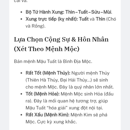
cãi vã.
Bộ Tứ Hành Xung:
Thìn – Tuất – Sửu – Mùi
.
Xung trực tiếp (kỵ nhất):
Tuất
và
Thìn
(Chó
và Rồng).
Lựa Chọn Cộng Sự & Hôn Nhân
(Xét Theo Mệnh Mộc)
Bản mệnh Mậu Tuất là Bình Địa Mộc.
Rất Tốt (Mệnh Thủy):
Người mệnh Thủy
(Thiên Hà Thủy, Đại Hải Thủy…) sẽ sinh
cho mệnh Mộc. Đây là quý nhân lớn nhất.
Tốt (Mệnh Hỏa):
Mệnh Mộc sinh Hỏa (đầu
ra). Đây là mối quan hệ tương trợ, giúp
Mậu Tuất “hóa giải” xung đột nội tại.
Rất Xấu (Mệnh Kim):
Mệnh Kim sẽ phá
Mộc. Cực kỳ xung khắc.