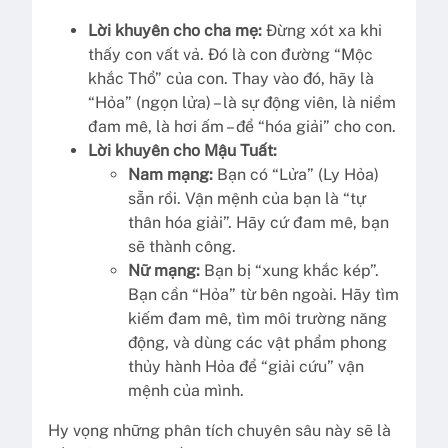
Lời khuyên cho cha mẹ:
Đừng xót xa khi
thấy con vất vả. Đó là con đường “Mộc
khắc Thổ” của con. Thay vào đó, hãy là
“Hỏa” (ngọn lửa) – là sự động viên, là niềm
đam mê, là hơi ấm – để “hóa giải” cho con.
Lời khuyên cho Mậu Tuất:
Nam mạng:
Bạn có “Lửa” (Ly Hỏa)
sẵn rồi. Vận mệnh của bạn là “tự
thân hóa giải”. Hãy cứ đam mê, bạn
sẽ thành công.
Nữ mạng:
Bạn bị “xung khắc kép”.
Bạn cần “Hỏa” từ bên ngoài. Hãy tìm
kiếm đam mê, tìm môi trường năng
động, và dùng các vật phẩm phong
thủy hành Hỏa để “giải cứu” vận
mệnh của mình.
Hy vọng những phân tích chuyên sâu này sẽ là