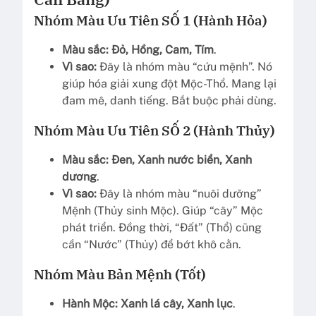
Nhóm Màu Ưu Tiên SỐ 1 (Hành Hỏa)
Màu sắc:
Đỏ, Hồng, Cam, Tím
.
Vì sao:
Đây là nhóm màu “cứu mệnh”. Nó
giúp hóa giải xung đột Mộc-Thổ. Mang lại
đam mê, danh tiếng. Bắt buộc phải dùng.
Nhóm Màu Ưu Tiên SỐ 2 (Hành Thủy)
Màu sắc:
Đen, Xanh nước biển, Xanh
dương
.
Vì sao:
Đây là nhóm màu “nuôi dưỡng”
Mệnh (Thủy sinh Mộc). Giúp “cây” Mộc
phát triển. Đồng thời, “Đất” (Thổ) cũng
cần “Nước” (Thủy) để bớt khô cằn.
Nhóm Màu Bản Mệnh (Tốt)
Hành Mộc:
Xanh lá cây, Xanh lục
.