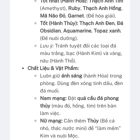
Tốt nhất (Hành Hỏa):
Thạch Anh Tím
(Amethyst),
Ruby
,
Thạch Anh Hồng
,
Mã Não Đỏ
,
Garnet
. (Để hóa giải).
Tốt (Hành Thủy):
Thạch Anh Đen
,
Đá
Obsidian
,
Aquamarine
,
Topaz xanh
.
(Để nuôi dưỡng).
Lưu ý:
Tránh tuyệt đối các loại đá
màu trắng, bạc (Hành Kim) và vàng,
nâu (Hành Thổ).
Chất Liệu & Vật Phẩm:
Luôn giữ
ánh sáng
(hành Hỏa) trong
phòng. Dùng đèn xông tinh dầu, đèn
đá muối.
Nam mạng:
Đặt
quả cầu đá phong
thủy
(màu đỏ, hồng, tím) trên bàn
làm việc.
Nữ mạng:
Cần thêm
Thủy
(Bể cá
nhỏ, thác nước mini) để “làm mềm”
Kim và nuôi Mộc.