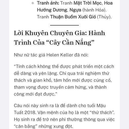
Tranh ảnh:
Tranh
Mặt Trời Mọc
,
Hoa
Hướng Dương
,
Ngựa
(hành Hỏa).
Tranh
Thuận Buồm Xuôi Gió
(Thủy).
Lời Khuyên Chuyên Gia: Hành
Trình Của “Cây Cần Nắng”
Như nữ tác giả Helen Keller đã nói:
“Tính cách không thể được phát triển một cách
dễ dàng và yên lặng. Chỉ qua trải nghiệm thử
thách và gian khổ, tâm hồn mới được củng cố,
tham vọng được truyền cảm hứng, và thành
công mới đạt được.”
Câu nói này sinh ra là để dành cho tuổi Mậu
Tuất 2018. Vận mệnh của họ là một “thử thách”.
Họ sinh ra để trở nên phi thường thông qua việc
“cân bằng” những xung đột.