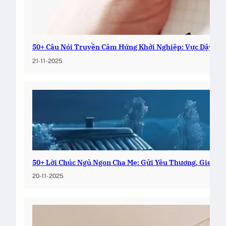
50+ Câu Nói Truyền Cảm Hứng Khởi Nghiệp: Vực Dậy Đa
21-11-2025
50+ Lời Chúc Ngủ Ngon Cha Mẹ: Gửi Yêu Thương, Gieo Bì
20-11-2025