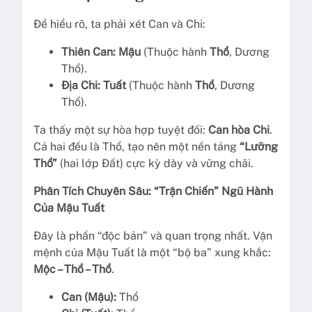
Để hiểu rõ, ta phải xét Can và Chi:
Thiên Can:
Mậu
(Thuộc hành
Thổ
, Dương
Thổ).
Địa Chi:
Tuất
(Thuộc hành
Thổ
, Dương
Thổ).
Ta thấy một sự hòa hợp tuyệt đối:
Can hòa Chi
.
Cả hai đều là Thổ, tạo nên một nền tảng
“Lưỡng
Thổ”
(hai lớp Đất) cực kỳ dày và vững chãi.
Phân Tích Chuyên Sâu: “Trận Chiến” Ngũ Hành
Của Mậu Tuất
Đây là phần “độc bản” và quan trọng nhất. Vận
mệnh của Mậu Tuất là một “bộ ba” xung khắc:
Mộc – Thổ – Thổ
.
Can (Mậu):
Thổ