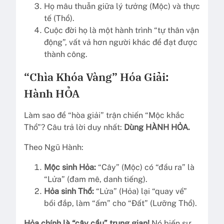
Họ mâu thuẫn giữa lý tưởng (Mộc) và thực
tế (Thổ).
Cuộc đời họ là một hành trình “tự thân vận
động”, vất vả hơn người khác để đạt được
thành công.
“Chìa Khóa Vàng” Hóa Giải:
Hành HỎA
Làm sao để “hòa giải” trận chiến “Mộc khắc
Thổ”? Câu trả lời duy nhất:
Dùng HÀNH HỎA.
Theo Ngũ Hành:
Mộc sinh Hỏa:
“Cây” (Mộc) có “đầu ra” là
“Lửa” (đam mê, danh tiếng).
Hỏa sinh Thổ:
“Lửa” (Hỏa) lại “quay về”
bồi đắp, làm “ấm” cho “Đất” (Lưỡng Thổ).
Hỏa chính là “cây cầu” trung gian!
Nó biến sự