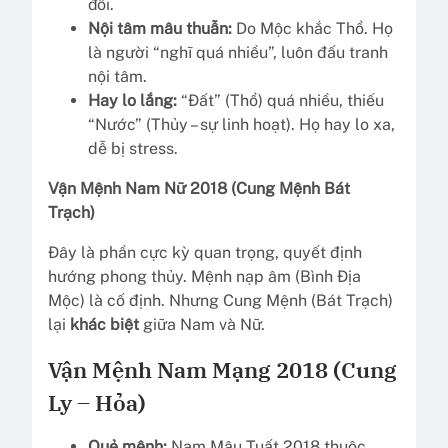
đổi.
Nội tâm mâu thuẫn:
Do Mộc khắc Thổ. Họ
là người “nghĩ quá nhiều”, luôn đấu tranh
nội tâm.
Hay lo lắng:
“Đất” (Thổ) quá nhiều, thiếu
“Nước” (Thủy – sự linh hoạt). Họ hay lo xa,
dễ bị stress.
Vận Mệnh Nam Nữ 2018 (Cung Mệnh Bát
Trạch)
Đây là phần cực kỳ quan trọng, quyết định
hướng phong thủy. Mệnh nạp âm (Bình Địa
Mộc) là cố định. Nhưng Cung Mệnh (Bát Trạch)
lại
khác biệt
giữa Nam và Nữ.
Vận Mệnh Nam Mạng 2018 (Cung
Ly – Hỏa)
Quẻ mệnh:
Nam Mậu Tuất 2018 thuộc