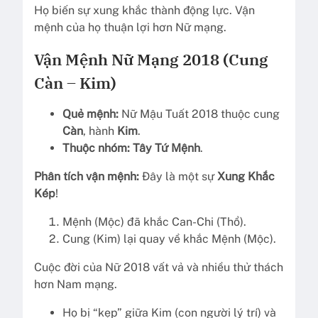
Họ biến sự xung khắc thành động lực. Vận
mệnh của họ thuận lợi hơn Nữ mạng.
Vận Mệnh Nữ Mạng 2018 (Cung
Càn – Kim)
Quẻ mệnh:
Nữ Mậu Tuất 2018 thuộc cung
Càn
, hành
Kim
.
Thuộc nhóm:
Tây Tứ Mệnh
.
Phân tích vận mệnh:
Đây là một sự
Xung Khắc
Kép
!
Mệnh (Mộc) đã khắc Can-Chi (Thổ).
Cung (Kim) lại quay về khắc Mệnh (Mộc).
Cuộc đời của Nữ 2018 vất vả và nhiều thử thách
hơn Nam mạng.
Họ bị “kẹp” giữa Kim (con người lý trí) và