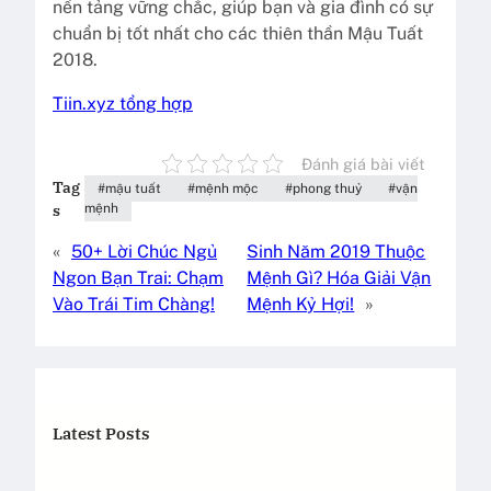
nền tảng vững chắc, giúp bạn và gia đình có sự
chuẩn bị tốt nhất cho các thiên thần Mậu Tuất
2018.
Tiin.xyz tổng hợp
Đánh giá bài viết
Tag
mậu tuất
mệnh mộc
phong thuỷ
vận
s
mệnh
«
50+ Lời Chúc Ngủ
Sinh Năm 2019 Thuộc
Ngon Bạn Trai: Chạm
Mệnh Gì? Hóa Giải Vận
Vào Trái Tim Chàng!
Mệnh Kỷ Hợi!
»
Latest Posts