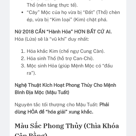
Thổ (nền tảng thực tế).
“Cây” Mộc của họ vừa bị “Đất” (Thổ) chèn
ép, vừa bị “Kim loại” (Kim) chặt phá.
Nữ 2018 CẦN “Hành Hỏa” HƠN BẤT CỨ AI.
Hỏa (Lửa) sẽ là “vũ khí” duy nhất:
Hỏa khắc Kim (chế ngự Cung Càn).
Hỏa sinh Thổ (hỗ trợ Can-Chi).
Mộc sinh Hỏa (giúp Mệnh Mộc có “đầu
ra”).
Nghệ Thuật Kích Hoạt Phong Thủy Cho Mệnh
Bình Địa Mộc (Mậu Tuất)
Nguyên tắc tối thượng cho Mậu Tuất:
Phải
dùng HỎA để “hóa giải” xung khắc.
Màu Sắc Phong Thủy (Chìa Khóa
Cân Bằng)