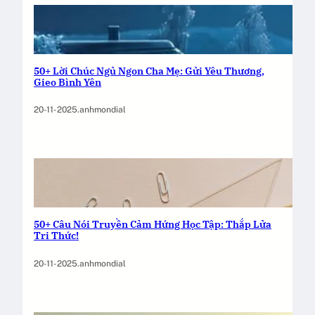
50+ Lời Chúc Ngủ Ngon Cha Mẹ: Gửi Yêu Thương,
Gieo Bình Yên
20-11-2025
.
anhmondial
50+ Câu Nói Truyền Cảm Hứng Học Tập: Thắp Lửa
Tri Thức!
20-11-2025
.
anhmondial