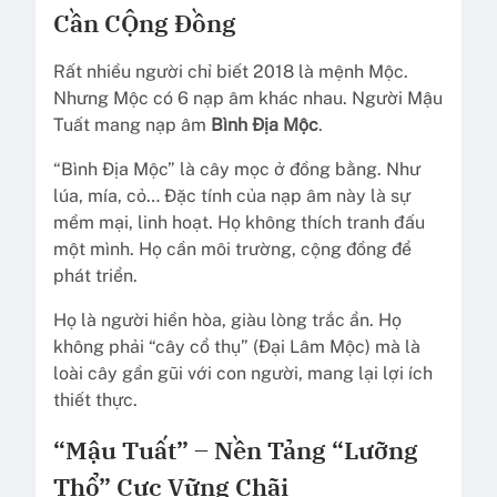
Cần CỘng Đồng
Rất nhiều người chỉ biết 2018 là mệnh Mộc.
Nhưng Mộc có 6 nạp âm khác nhau. Người Mậu
Tuất mang nạp âm
Bình Địa Mộc
.
“Bình Địa Mộc” là cây mọc ở đồng bằng. Như
lúa, mía, cỏ… Đặc tính của nạp âm này là sự
mềm mại, linh hoạt. Họ không thích tranh đấu
một mình. Họ cần môi trường, cộng đồng để
phát triển.
Họ là người hiền hòa, giàu lòng trắc ẩn. Họ
không phải “cây cổ thụ” (Đại Lâm Mộc) mà là
loài cây gần gũi với con người, mang lại lợi ích
thiết thực.
“Mậu Tuất” – Nền Tảng “Lưỡng
Thổ” Cực Vững Chãi