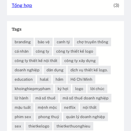
Tổng hợp
(3)
Tags
branding
bảo vệ
canh tý
chợ truyền thống
cá nhân
công ty
công ty thiết kế logo
công ty thiết kế nội thất
công ty xây dựng
doanh nghiệp
dân dụng
dịch vụ thiết kế logo.
education
halal
hầm
Hồ Chí Minh
khoinghiepmypham
kỷ hợi
logo
lời chúc
lữ hành
mã số thuế
mã số thuế doanh nghiệp
mậu tuất
mệnh mộc
netflix
nội thất
phim sex
phong thuỷ
quản lý doanh nghiệp
sex
thietkelogo
thietkethuonghieu