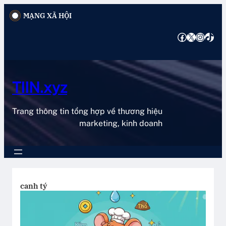
Chuyển
MẠNG XÃ HỘI
đến
phần
Facebook
X
Instagram
TikTok
nội
dung
TIIN.xyz
Trang thông tin tổng hợp về thương hiệu
marketing, kinh doanh
canh tý