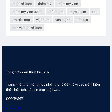
thiết kế logo
thẩm mỹ
thẩm mỹ viên
thẩm mỹ viên uy tín
thủ thiêm
thực phẩm
top
tra cứu mst
việt nam
vận mệnh
đào tạo
đơn vị thiết kế logo
Tổng hợp kiến thức hữu ích
Trang thông tin tổng hợp những chủ đề thú vị bao gồm kiến
thức hữu ích, bản tin cập nhật v.v…
COMPANY
About Us