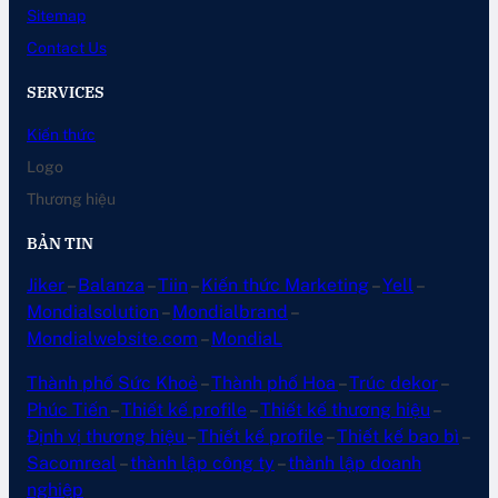
Sitemap
Contact Us
SERVICES
Kiến thức
Logo
Thương hiệu
BẢN TIN
Jiker
–
Balanza
–
Tiin
–
Kiến thức Marketing
–
Yell
–
Mondialsolution
–
Mondialbrand
–
Mondialwebsite.com
–
MondiaL
Thành phố Sức Khoẻ
–
Thành phố Hoa
–
Trúc dekor
–
Phúc Tiến
–
Thiết kế profile
–
Thiết kế thương hiệu
–
Định vị thương hiệu
–
Thiết kế profile
–
Thiết kế bao bì
–
Sacomreal
–
thành lập công ty
–
thành lập doanh
nghiệp