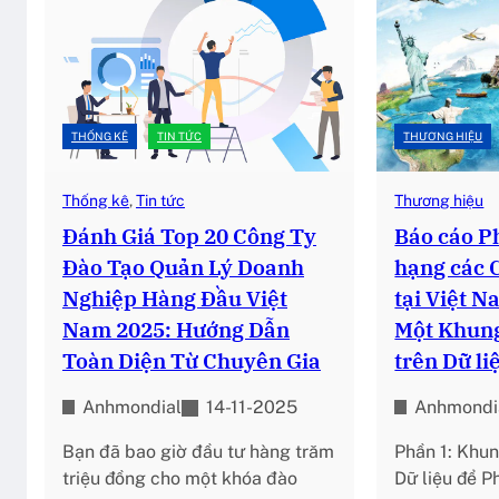
THỐNG KÊ
TIN TỨC
THƯƠNG HIỆU
Thống kê
, 
Tin tức
Thương hiệu
Đánh Giá Top 20 Công Ty
Báo cáo P
Đào Tạo Quản Lý Doanh
hạng các 
Nghiệp Hàng Đầu Việt
tại Việt 
Nam 2025: Hướng Dẫn
Một Khung
Toàn Diện Từ Chuyên Gia
trên Dữ li
Anhmondial
14-11-2025
Anhmondi
Bạn đã bao giờ đầu tư hàng trăm
Phần 1: Khun
triệu đồng cho một khóa đào
Dữ liệu để P