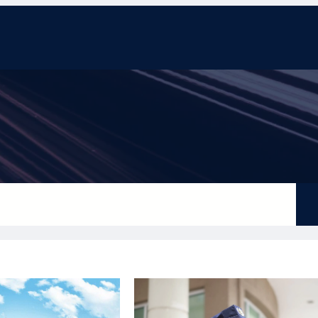
eting
Tin tức
Tổng hợp
Thống kê
Liên hệ