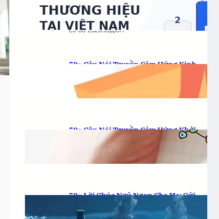
tại Việt Nam uy tín 2026 cho doanh
nghiệp
20-05-2026
.
support
50+ Câu Nói Truyền Cảm Hứng Kinh
Doanh: Bứt Phá Ngay!
21-11-2025
.
anhmondial
50+ Câu Nói Truyền Cảm Hứng Khởi
Nghiệp: Vực Dậy Đam Mê!
21-11-2025
.
anhmondial
50+ Lời Chúc Ngủ Ngon Cha Mẹ: Gửi
Yêu Thương, Gieo Bình Yên