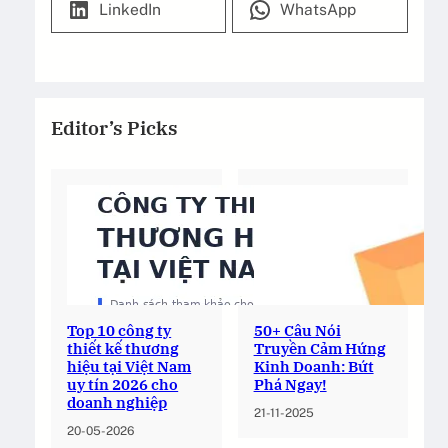
LinkedIn
WhatsApp
Editor’s Picks
Top 10 công ty
50+ Câu Nói
thiết kế thương
Truyền Cảm Hứng
hiệu tại Việt Nam
Kinh Doanh: Bứt
uy tín 2026 cho
Phá Ngay!
doanh nghiệp
21-11-2025
20-05-2026