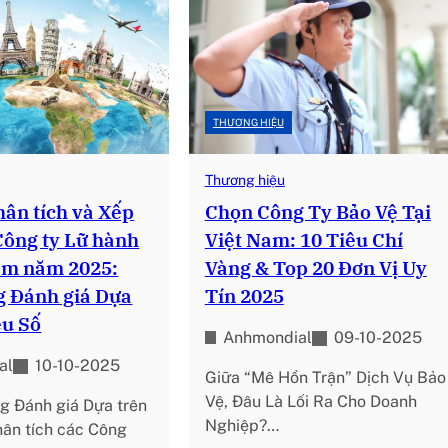
THƯƠNG HIỆU
Thương hiệu
hân tích và Xếp
Chọn Công Ty Bảo Vệ Tại
Công ty Lữ hành
Việt Nam: 10 Tiêu Chí
Nam năm 2025:
Vàng & Top 20 Đơn Vị Uy
 Đánh giá Dựa
Tín 2025
ệu Số
Anhmondial
09-10-2025
al
10-10-2025
Giữa “Mê Hồn Trận” Dịch Vụ Bảo
Vệ, Đâu Là Lối Ra Cho Doanh
g Đánh giá Dựa trên
Nghiệp?…
hân tích các Công