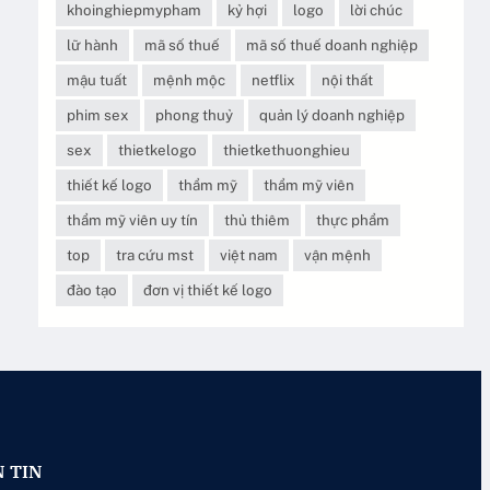
khoinghiepmypham
kỷ hợi
logo
lời chúc
lữ hành
mã số thuế
mã số thuế doanh nghiệp
mậu tuất
mệnh mộc
netflix
nội thất
phim sex
phong thuỷ
quản lý doanh nghiệp
sex
thietkelogo
thietkethuonghieu
thiết kế logo
thẩm mỹ
thẩm mỹ viên
thẩm mỹ viên uy tín
thủ thiêm
thực phẩm
top
tra cứu mst
việt nam
vận mệnh
đào tạo
đơn vị thiết kế logo
 TIN