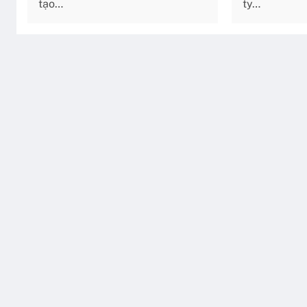
tạo…
ty…