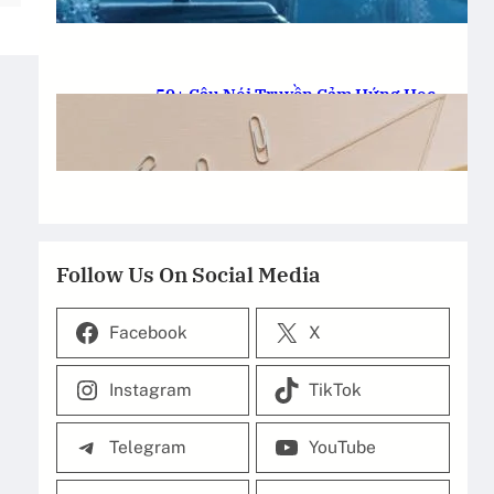
20-11-2025
.
anhmondial
50+ Câu Nói Truyền Cảm Hứng Học
Tập: Thắp Lửa Tri Thức!
20-11-2025
.
anhmondial
Follow Us On Social Media
Facebook
X
Instagram
TikTok
Telegram
YouTube