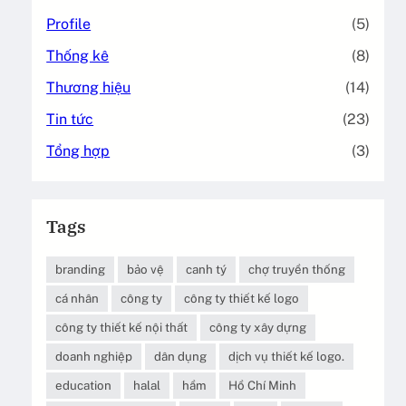
Profile
(5)
Thống kê
(8)
Thương hiệu
(14)
Tin tức
(23)
Tổng hợp
(3)
Tags
branding
bảo vệ
canh tý
chợ truyền thống
cá nhân
công ty
công ty thiết kế logo
công ty thiết kế nội thất
công ty xây dựng
doanh nghiệp
dân dụng
dịch vụ thiết kế logo.
education
halal
hầm
Hồ Chí Minh