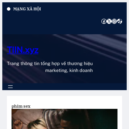
Chuyển
MẠNG XÃ HỘI
đến
phần
Facebook
X
Instagram
TikTok
nội
dung
TIIN.xyz
Trang thông tin tổng hợp về thương hiệu
marketing, kinh doanh
phim sex