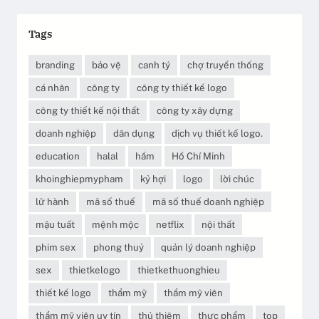
Tags
branding
bảo vệ
canh tý
chợ truyền thống
cá nhân
công ty
công ty thiết kế logo
công ty thiết kế nội thất
công ty xây dựng
doanh nghiệp
dân dụng
dịch vụ thiết kế logo.
education
halal
hầm
Hồ Chí Minh
khoinghiepmypham
kỷ hợi
logo
lời chúc
lữ hành
mã số thuế
mã số thuế doanh nghiệp
mậu tuất
mệnh mộc
netflix
nội thất
phim sex
phong thuỷ
quản lý doanh nghiệp
sex
thietkelogo
thietkethuonghieu
thiết kế logo
thẩm mỹ
thẩm mỹ viên
thẩm mỹ viên uy tín
thủ thiêm
thực phẩm
top