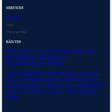
SERVICES
Kiến thức
Logo
Thương hiệu
BẢN TIN
Jiker
–
Balanza
–
Tiin
–
Kiến thức Marketing
–
Yell
–
Mondialsolution
–
Mondialbrand
–
Mondialwebsite.com
–
MondiaL
Thành phố Sức Khoẻ
–
Thành phố Hoa
–
Trúc dekor
–
Phúc Tiến
–
Thiết kế profile
–
Thiết kế thương hiệu
–
Định vị thương hiệu
–
Thiết kế profile
–
Thiết kế bao bì
–
Sacomreal
–
thành lập công ty
–
thành lập doanh
nghiệp