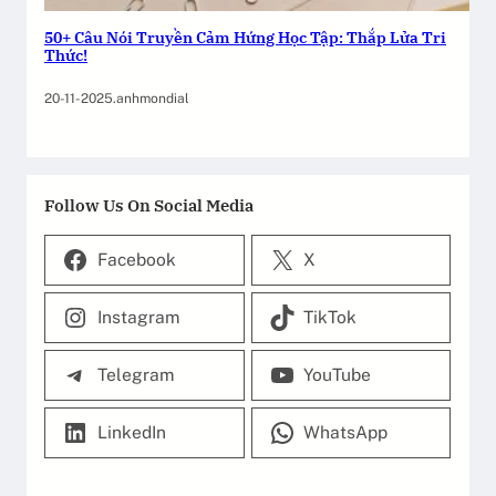
50+ Câu Nói Truyền Cảm Hứng Học Tập: Thắp Lửa Tri
Thức!
20-11-2025
.
anhmondial
Follow Us On Social Media
Facebook
X
Instagram
TikTok
Telegram
YouTube
LinkedIn
WhatsApp