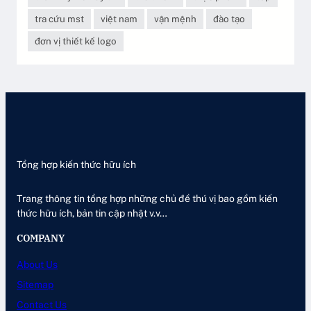
tra cứu mst
việt nam
vận mệnh
đào tạo
đơn vị thiết kế logo
Tổng hợp kiến thức hữu ích
Trang thông tin tổng hợp những chủ đề thú vị bao gồm kiến
thức hữu ích, bản tin cập nhật v.v…
COMPANY
About Us
Sitemap
Contact Us