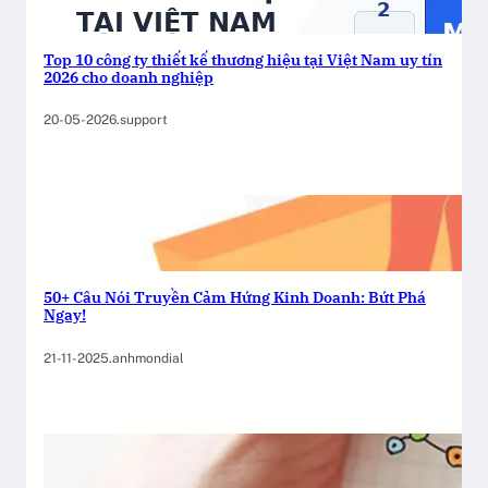
Top 10 công ty thiết kế thương hiệu tại Việt Nam uy tín
2026 cho doanh nghiệp
20-05-2026
.
support
50+ Câu Nói Truyền Cảm Hứng Kinh Doanh: Bứt Phá
Ngay!
21-11-2025
.
anhmondial