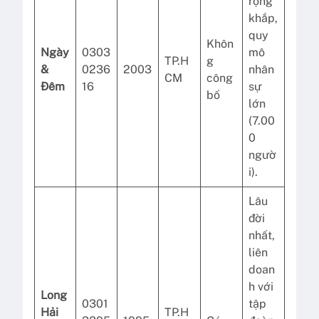
rộng
khắp,
quy
Khôn
Ngày
0303
mô
TP.H
g
&
0236
2003
nhân
CM
công
Đêm
16
sự
bố
lớn
(7.00
0
ngườ
i).
Lâu
đời
nhất,
liên
doan
h với
Long
0301
tập
Hải
TP.H