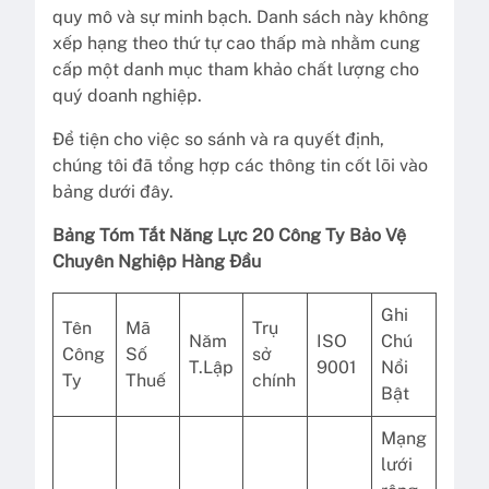
quy mô và sự minh bạch. Danh sách này không
xếp hạng theo thứ tự cao thấp mà nhằm cung
cấp một danh mục tham khảo chất lượng cho
quý doanh nghiệp.
Để tiện cho việc so sánh và ra quyết định,
chúng tôi đã tổng hợp các thông tin cốt lõi vào
bảng dưới đây.
Bảng Tóm Tắt Năng Lực 20 Công Ty Bảo Vệ
Chuyên Nghiệp Hàng Đầu
Ghi
Tên
Mã
Trụ
Năm
ISO
Chú
Công
Số
sở
T.Lập
9001
Nổi
Ty
Thuế
chính
Bật
Mạng
lưới