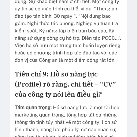
dụng. Sự khác biệt nằm ở chi tiết. Một công ty
uy tín sẽ có giáo trình cụ thể, ví dụ: “Thời gian
đào tạo tân binh: 30 ngày “, “Nội dung bao
gồm: Nghi thức tác phong, Nghiệp vụ tuần tra
kiểm soát, Kỹ năng lập biên bản báo cáo, Kỹ
năng sử dụng công cụ hỗ trợ, Diễn tập PCCC…”.
Việc họ sở hữu một trung tâm huấn luyện riêng
hoặc có chương trình hợp tác đào tạo với các
đơn vị của Công an là một điểm cộng rất lớn.
Tiêu chí 9: Hồ sơ năng lực
(Profile) rõ ràng, chi tiết – “CV”
của công ty nói lên điều gì?
Tầm quan trọng:
Hồ sơ năng lực là một tài liệu
marketing quan trọng, tổng hợp tất cả những
thông tin tinh túy nhất về một công ty: lịch sử
hình thành, năng lực pháp lý, cơ cấu nhân sự,
năng lực tài chính, kinh nghiệm triển khai và