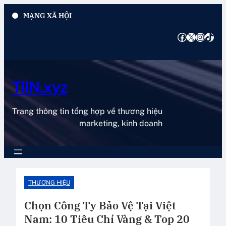
Chuyển
MẠNG XÃ HỘI
đến
phần
Facebook
X
Instagram
TikTok
nội
dung
TIIN.xyz
Trang thông tin tổng hợp về thương hiệu
marketing, kinh doanh
THƯƠNG HIỆU
Chọn Công Ty Bảo Vệ Tại Việt
Nam: 10 Tiêu Chí Vàng & Top 20