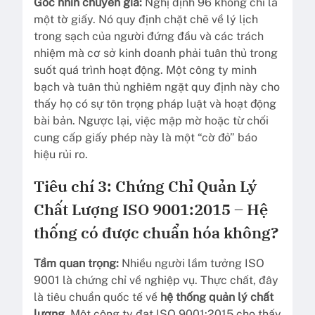
Góc nhìn chuyên gia:
Nghị định 96 không chỉ là
một tờ giấy. Nó quy định chặt chẽ về lý lịch
trong sạch của người đứng đầu và các trách
nhiệm mà cơ sở kinh doanh phải tuân thủ trong
suốt quá trình hoạt động. Một công ty minh
bạch và tuân thủ nghiêm ngặt quy định này cho
thấy họ có sự tôn trọng pháp luật và hoạt động
bài bản. Ngược lại, việc mập mờ hoặc từ chối
cung cấp giấy phép này là một “cờ đỏ” báo
hiệu rủi ro.
Tiêu chí 3: Chứng Chỉ Quản Lý
Chất Lượng ISO 9001:2015 – Hệ
thống có được chuẩn hóa không?
Tầm quan trọng:
Nhiều người lầm tưởng ISO
9001 là chứng chỉ về nghiệp vụ. Thực chất, đây
là tiêu chuẩn quốc tế về
hệ thống quản lý chất
lượng
. Một công ty đạt ISO 9001:2015 cho thấy