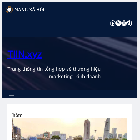
Chuyển
MẠNG XÃ HỘI
đến
phần
Facebook
X
Instagram
TikTok
nội
dung
TIIN.xyz
Trang thông tin tổng hợp về thương hiệu
marketing, kinh doanh
hầm