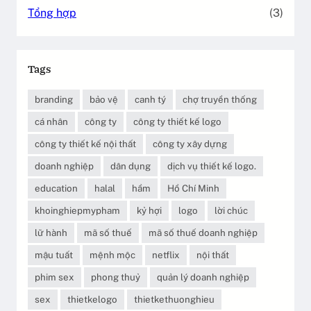
Tổng hợp
(3)
Tags
branding
bảo vệ
canh tý
chợ truyền thống
cá nhân
công ty
công ty thiết kế logo
công ty thiết kế nội thất
công ty xây dựng
doanh nghiệp
dân dụng
dịch vụ thiết kế logo.
education
halal
hầm
Hồ Chí Minh
khoinghiepmypham
kỷ hợi
logo
lời chúc
lữ hành
mã số thuế
mã số thuế doanh nghiệp
mậu tuất
mệnh mộc
netflix
nội thất
phim sex
phong thuỷ
quản lý doanh nghiệp
sex
thietkelogo
thietkethuonghieu