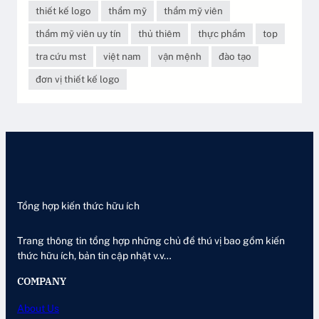
thiết kế logo
thẩm mỹ
thẩm mỹ viên
thẩm mỹ viên uy tín
thủ thiêm
thực phẩm
top
tra cứu mst
việt nam
vận mệnh
đào tạo
đơn vị thiết kế logo
Tổng hợp kiến thức hữu ích
Trang thông tin tổng hợp những chủ đề thú vị bao gồm kiến
thức hữu ích, bản tin cập nhật v.v…
COMPANY
About Us