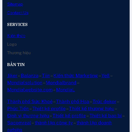
Sitemap
Contact Us
SERVICES
Kiến thức
Logo
Thương hiệu
BẢN TIN
Jiker
–
Balanza
–
Tiin
–
Kiến thức Marketing
–
Yell
–
Mondialsolution
–
Mondialbrand
–
Mondialwebsite.com
–
MondiaL
Thành phố Sức Khoẻ
–
Thành phố Hoa
–
Trúc dekor
–
Phúc Tiến
–
Thiết kế profile
–
Thiết kế thương hiệu
–
Định vị thương hiệu
–
Thiết kế profile
–
Thiết kế bao bì
–
Sacomreal
–
thành lập công ty
–
thành lập doanh
nghiệp