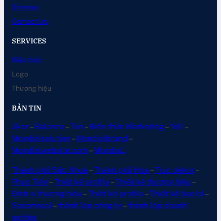
Sitemap
Contact Us
SERVICES
Kiến thức
Logo
Thương hiệu
BẢN TIN
Jiker
–
Balanza
–
Tiin
–
Kiến thức Marketing
–
Yell
–
Mondialsolution
–
Mondialbrand
–
Mondialwebsite.com
–
MondiaL
Thành phố Sức Khoẻ
–
Thành phố Hoa
–
Trúc dekor
–
Phúc Tiến
–
Thiết kế profile
–
Thiết kế thương hiệu
–
Định vị thương hiệu
–
Thiết kế profile
–
Thiết kế bao bì
–
Sacomreal
–
thành lập công ty
–
thành lập doanh
nghiệp