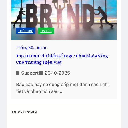
THỐNG KÊ
TIN TỨC
Thống kê
, 
Tin tức
Top 10 Đơn Vị Thiết Kế Logo: Chìa Khóa Vàng
Cho Thương Hiệu Việt
Support
23-10-2025
Báo cáo này sẽ cung cấp một danh sách chi
tiết và phân tích sâu…
Latest Posts