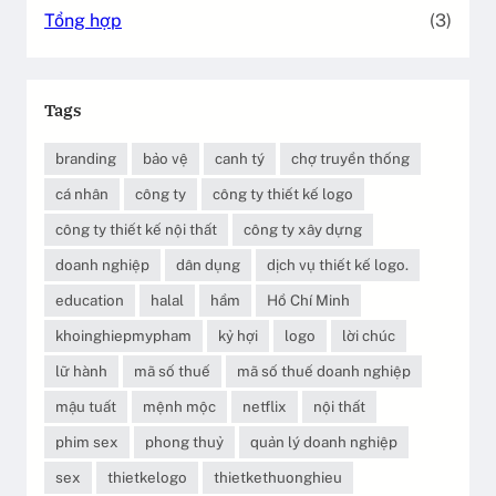
Tổng hợp
(3)
Tags
branding
bảo vệ
canh tý
chợ truyền thống
cá nhân
công ty
công ty thiết kế logo
công ty thiết kế nội thất
công ty xây dựng
doanh nghiệp
dân dụng
dịch vụ thiết kế logo.
education
halal
hầm
Hồ Chí Minh
khoinghiepmypham
kỷ hợi
logo
lời chúc
lữ hành
mã số thuế
mã số thuế doanh nghiệp
mậu tuất
mệnh mộc
netflix
nội thất
phim sex
phong thuỷ
quản lý doanh nghiệp
sex
thietkelogo
thietkethuonghieu