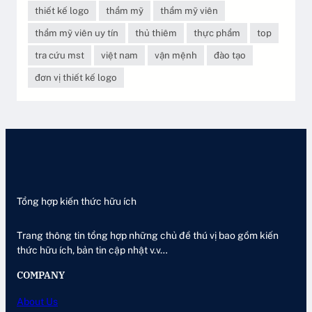
thiết kế logo
thẩm mỹ
thẩm mỹ viên
thẩm mỹ viên uy tín
thủ thiêm
thực phẩm
top
tra cứu mst
việt nam
vận mệnh
đào tạo
đơn vị thiết kế logo
Tổng hợp kiến thức hữu ích
Trang thông tin tổng hợp những chủ đề thú vị bao gồm kiến
thức hữu ích, bản tin cập nhật v.v…
COMPANY
About Us