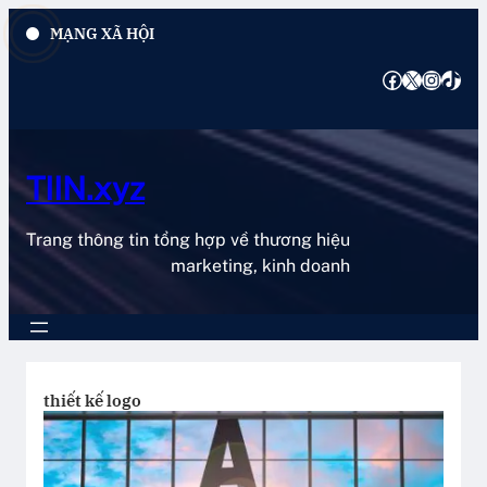
Chuyển
MẠNG XÃ HỘI
đến
phần
Facebook
X
Instagram
TikTok
nội
dung
TIIN.xyz
Trang thông tin tổng hợp về thương hiệu
marketing, kinh doanh
thiết kế logo