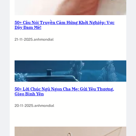
50+ Câu Nói Truyền Cảm Hứng Khởi Nghiệp: Vực
Dậy Đam Mê!
21-11-2025
.
anhmondial
50+ Lời Chúc Ngủ Ngon Cha Mẹ: Gửi Yêu Thương,
Gieo Bình Yên
20-11-2025
.
anhmondial