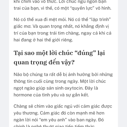
khi chìm vào vô thức. Lời chúc ngủ ngon bạn
trai của bạn, vì thế, có một “quyền lực” vô hình.
Nó có thể xua đi mệt mỏi. Nó có thể “lập trình”
giấc mơ. Và quan trọng nhất, nó khẳng định vị
trí của bạn trong trái tim chàng, ngay cả khi cả
hai đang ở hai thế giới riêng.
Tại sao một lời chúc “đúng” lại
quan trọng đến vậy?
Não bộ chúng ta rất dễ bị ảnh hưởng bởi những
thông tin cuối cùng trong ngày. Một lời chúc
ngọt ngào giúp sản sinh oxytocin. Đây là
hormone của tình yêu và sự gắn kết.
Chàng sẽ chìm vào giấc ngủ với cảm giác được
yêu thương. Cảm giác đó còn mạnh mẽ hơn
ngàn lời nói “em yêu anh” vào ban ngày. Đó
chính là nghệ thuật giao tiếp tiềm thức.