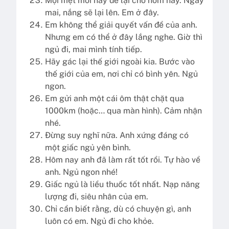
Mọi mệt mỏi hãy để lại cho hôm nay. Ngày
mai, nắng sẽ lại lên. Em ở đây.
Em không thể giải quyết vấn đề của anh.
Nhưng em có thể ở đây lắng nghe. Giờ thì
ngủ đi, mai mình tính tiếp.
Hãy gác lại thế giới ngoài kia. Bước vào
thế giới của em, nơi chỉ có bình yên. Ngủ
ngon.
Em gửi anh một cái ôm thật chặt qua
1000km (hoặc… qua màn hình). Cảm nhận
nhé.
Đừng suy nghĩ nữa. Anh xứng đáng có
một giấc ngủ yên bình.
Hôm nay anh đã làm rất tốt rồi. Tự hào về
anh. Ngủ ngon nhé!
Giấc ngủ là liều thuốc tốt nhất. Nạp năng
lượng đi, siêu nhân của em.
Chỉ cần biết rằng, dù có chuyện gì, anh
luôn có em. Ngủ đi cho khỏe.