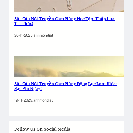
50+ Câu Nói Truyền Cảm Hứng Học Tập: Thắp Lửa
Tri Thức!
20-11-2025
.
anhmondial
50+ Câu Nói Truyền Cảm Hứng Động Lực Làm Việc:
Sạc Pin Ngay!
19-11-2025
.
anhmondial
Follow Us On Social Media