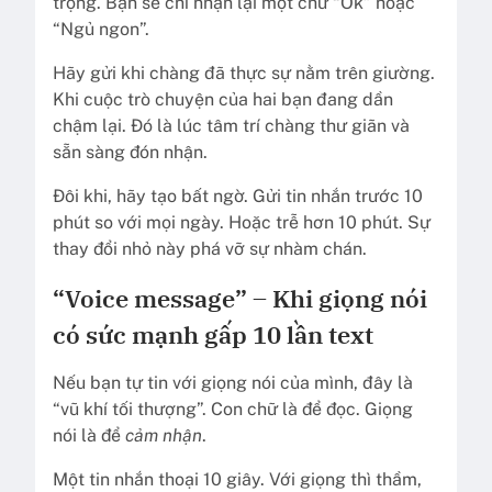
trọng. Bạn sẽ chỉ nhận lại một chữ “Ok” hoặc
“Ngủ ngon”.
Hãy gửi khi chàng đã thực sự nằm trên giường.
Khi cuộc trò chuyện của hai bạn đang dần
chậm lại. Đó là lúc tâm trí chàng thư giãn và
sẵn sàng đón nhận.
Đôi khi, hãy tạo bất ngờ. Gửi tin nhắn trước 10
phút so với mọi ngày. Hoặc trễ hơn 10 phút. Sự
thay đổi nhỏ này phá vỡ sự nhàm chán.
“Voice message” – Khi giọng nói
có sức mạnh gấp 10 lần text
Nếu bạn tự tin với giọng nói của mình, đây là
“vũ khí tối thượng”. Con chữ là để đọc. Giọng
nói là để
cảm nhận
.
Một tin nhắn thoại 10 giây. Với giọng thì thầm,