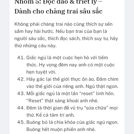
Nhóm 5: Độc đáo & triết lý –
Dành cho chàng trai sâu sắc
Không phải chàng trai nào cũng thích sự sến
sẩm hay hài hước. Nếu bạn trai của bạn là
người sâu sắc, thích đọc sách, thích suy tư, hãy
thử những câu này.
Giấc ngủ là một cuộc hẹn hò với tiềm
thức. Hy vọng đêm nay anh có một cuộc
hẹn tuyệt vời.
Hãy gác lại thế giới thực ồn ào. Đắm chìm
vào thế giới của riêng anh. Ngủ thật ngon.
Mỗi giấc ngủ là một lần “reset” linh hồn.
“Reset” thật sảng khoái anh nhé.
Đêm là thời gian để vũ trụ “sửa chữa” mọi
thứ. Kể cả tâm trí anh.
Buông bỏ là chìa khóa của giấc ngủ ngon.
Buông hết muộn phiền anh nhé.