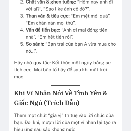
Chất vấn & ghen tuông:
“Hôm nay anh đi
với ai?”, “Sao like ảnh cô đó?”.
Than vãn & tiêu cực:
“Em mệt mỏi quá”,
“Em chán nản mọi thứ”.
Vấn đề tiền bạc:
“Anh ơi mai đóng tiền
nhà”, “Em hết tiền rồi”.
So sánh:
“Bạn trai của bạn A vừa mua cho
nó…”.
Hãy nhớ quy tắc: Kết thúc một ngày bằng sự
tích cực. Mọi bão tố hãy để sau khi mặt trời
mọc.
Khi Vĩ Nhân Nói Về Tình Yêu &
Giấc Ngủ (Trích Dẫn)
Thêm một chút “gia vị” trí tuệ vào lời chúc của
bạn. Đôi khi, mượn lời của một vĩ nhân lại tạo ra
hiệu ứng sâu sắc không ngờ.