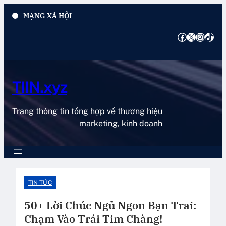
Chuyển
MẠNG XÃ HỘI
đến
phần
Facebook
X
Instagram
TikTok
nội
dung
TIIN.xyz
Trang thông tin tổng hợp về thương hiệu
marketing, kinh doanh
TIN TỨC
50+ Lời Chúc Ngủ Ngon Bạn Trai:
Chạm Vào Trái Tim Chàng!