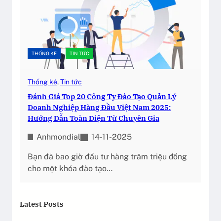
THỐNG KÊ
TIN TỨC
Thống kê
, 
Tin tức
Đánh Giá Top 20 Công Ty Đào Tạo Quản Lý
Doanh Nghiệp Hàng Đầu Việt Nam 2025:
Hướng Dẫn Toàn Diện Từ Chuyên Gia
Anhmondial
14-11-2025
Bạn đã bao giờ đầu tư hàng trăm triệu đồng
cho một khóa đào tạo…
Latest Posts