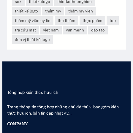
sex
thietkelogo
thietkethuonghieu
thiết kế logo
thẩm mỹ
thẩm mỹ viên
thẩm mỹ viên uy tín
thủ thiêm
thực phẩm
top
tra cứu mst
việt nam
vận mệnh
đào tạo
đơn vị thiết kế logo
Tổng hợp kiến thức hữu ích
Trang thông tin tổng hợp những chủ đề thú vị bao gồm kiến
thức hữu ích, bản tin cập nhật v.v…
COMPANY