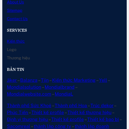
About Us
Sitemap
Contact Us
SERVICES
Kiến thức
Logo
Thương hiệu
BẢN TIN
Jiker
–
Balanza
–
Tiin
–
Kiến thức Marketing
–
Yell
–
Mondialsolution
–
Mondialbrand
–
Mondialwebsite.com
–
MondiaL
Thành phố Sức Khoẻ
–
Thành phố Hoa
–
Trúc dekor
–
Phúc Tiến
–
Thiết kế profile
–
Thiết kế thương hiệu
–
Định vị thương hiệu
–
Thiết kế profile
–
Thiết kế bao bì
–
Sacomreal
–
thành lập công ty
–
thành lập doanh