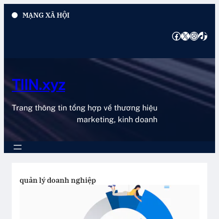
Chuyển
MẠNG XÃ HỘI
đến
phần
Facebook
X
Instagram
TikTok
nội
dung
TIIN.xyz
Trang thông tin tổng hợp về thương hiệu
marketing, kinh doanh
quản lý doanh nghiệp