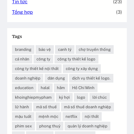
Tin tức
(23)
Tổng hợp
(3)
Tags
branding
bảo vệ
canh tý
chợ truyền thống
cá nhân
công ty
công ty thiết kế logo
công ty thiết kế nội thất
công ty xây dựng
doanh nghiệp
dân dụng
dịch vụ thiết kế logo.
education
halal
hầm
Hồ Chí Minh
khoinghiepmypham
kỷ hợi
logo
lời chúc
lữ hành
mã số thuế
mã số thuế doanh nghiệp
mậu tuất
mệnh mộc
netflix
nội thất
phim sex
phong thuỷ
quản lý doanh nghiệp