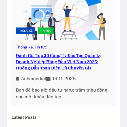
THỐNG KÊ
TIN TỨC
Thống kê
, 
Tin tức
Đánh Giá Top 20 Công Ty Đào Tạo Quản Lý
Doanh Nghiệp Hàng Đầu Việt Nam 2025:
Hướng Dẫn Toàn Diện Từ Chuyên Gia
Anhmondial
14-11-2025
Bạn đã bao giờ đầu tư hàng trăm triệu đồng
cho một khóa đào tạo…
Latest Posts