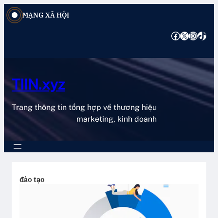
Chuyển
MẠNG XÃ HỘI
đến
phần
Facebook
X
Instagram
TikTok
nội
dung
TIIN.xyz
Trang thông tin tổng hợp về thương hiệu
marketing, kinh doanh
đào tạo