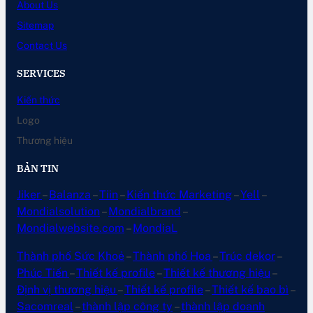
About Us
Sitemap
Contact Us
SERVICES
Kiến thức
Logo
Thương hiệu
BẢN TIN
Jiker
–
Balanza
–
Tiin
–
Kiến thức Marketing
–
Yell
–
Mondialsolution
–
Mondialbrand
–
Mondialwebsite.com
–
MondiaL
Thành phố Sức Khoẻ
–
Thành phố Hoa
–
Trúc dekor
–
Phúc Tiến
–
Thiết kế profile
–
Thiết kế thương hiệu
–
Định vị thương hiệu
–
Thiết kế profile
–
Thiết kế bao bì
–
Sacomreal
–
thành lập công ty
–
thành lập doanh