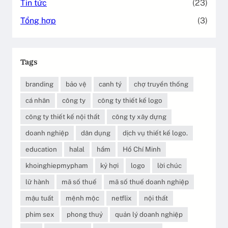
Tin tức
(23)
Tổng hợp
(3)
Tags
branding
bảo vệ
canh tý
chợ truyền thống
cá nhân
công ty
công ty thiết kế logo
công ty thiết kế nội thất
công ty xây dựng
doanh nghiệp
dân dụng
dịch vụ thiết kế logo.
education
halal
hầm
Hồ Chí Minh
khoinghiepmypham
kỷ hợi
logo
lời chúc
lữ hành
mã số thuế
mã số thuế doanh nghiệp
mậu tuất
mệnh mộc
netflix
nội thất
phim sex
phong thuỷ
quản lý doanh nghiệp