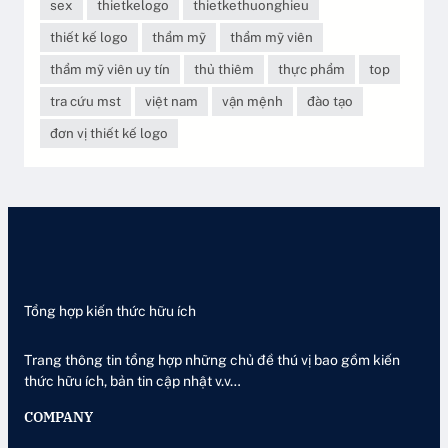
sex
thietkelogo
thietkethuonghieu
thiết kế logo
thẩm mỹ
thẩm mỹ viên
thẩm mỹ viên uy tín
thủ thiêm
thực phẩm
top
tra cứu mst
việt nam
vận mệnh
đào tạo
đơn vị thiết kế logo
Tổng hợp kiến thức hữu ích
Trang thông tin tổng hợp những chủ đề thú vị bao gồm kiến
thức hữu ích, bản tin cập nhật v.v…
COMPANY