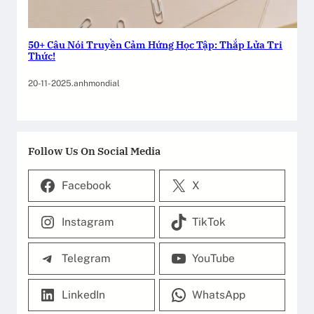
50+ Câu Nói Truyền Cảm Hứng Học Tập: Thắp Lửa Tri
Thức!
20-11-2025
.
anhmondial
Follow Us On Social Media
Facebook
X
Instagram
TikTok
Telegram
YouTube
LinkedIn
WhatsApp