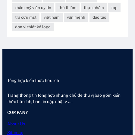
thẩm mỹ viên uy tín
thủ thiêm
thực phẩm
top
tra cứu mst
việt nam
vận mệnh
đào tạo
đơn vị thiết kế logo
Tổng hợp kiến thức hữu ích
Trang thông tin tổng hợp những chủ đề thú vị bao gồm kiến
thức hữu ích, bản tin cập nhật v.v…
COMPANY
About Us
Sitemap