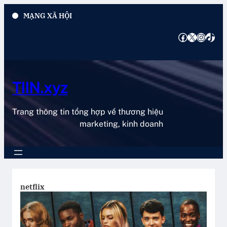
Chuyển
MẠNG XÃ HỘI
đến
phần
Facebook
X
Instagram
TikTok
nội
dung
TIIN.xyz
Trang thông tin tổng hợp về thương hiệu
marketing, kinh doanh
netflix