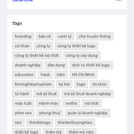
Tags
branding
bảo vệ
canh tý
chợ truyền thống
cá nhân
công ty
công ty thiết kế logo
công ty thiết kế nội thất
công ty xây dựng
doanh nghiệp
dân dụng
dịch vụ thiết kế logo.
education
halal
hầm
Hồ Chí Minh
khoinghiepmypham
kỷ hợi
logo
lời chúc
lữ hành
mã số thuế
mã số thuế doanh nghiệp
mậu tuất
mệnh mộc
netflix
nội thất
phim sex
phong thuỷ
quản lý doanh nghiệp
sex
thietkelogo
thietkethuonghieu
thiết kế logo
thẩm mỹ
thẩm mỹ viên