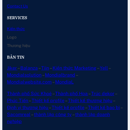
Contact Us
SERVICES
Kiến thức
Logo
Thương hiệu
BẢN TIN
Jiker
–
Balanza
–
Tiin
–
Kiến thức Marketing
–
Yell
–
Mondialsolution
–
Mondialbrand
–
Mondialwebsite.com
–
MondiaL
Thành phố Sức Khoẻ
–
Thành phố Hoa
–
Trúc dekor
–
Phúc Tiến
–
Thiết kế profile
–
Thiết kế thương hiệu
–
Định vị thương hiệu
–
Thiết kế profile
–
Thiết kế bao bì
–
Sacomreal
–
thành lập công ty
–
thành lập doanh
nghiệp