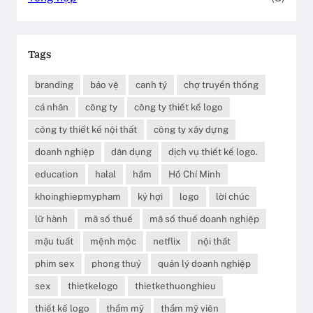
Tags
branding
bảo vệ
canh tý
chợ truyền thống
cá nhân
công ty
công ty thiết kế logo
công ty thiết kế nội thất
công ty xây dựng
doanh nghiệp
dân dụng
dịch vụ thiết kế logo.
education
halal
hầm
Hồ Chí Minh
khoinghiepmypham
kỷ hợi
logo
lời chúc
lữ hành
mã số thuế
mã số thuế doanh nghiệp
mậu tuất
mệnh mộc
netflix
nội thất
phim sex
phong thuỷ
quản lý doanh nghiệp
sex
thietkelogo
thietkethuonghieu
thiết kế logo
thẩm mỹ
thẩm mỹ viên