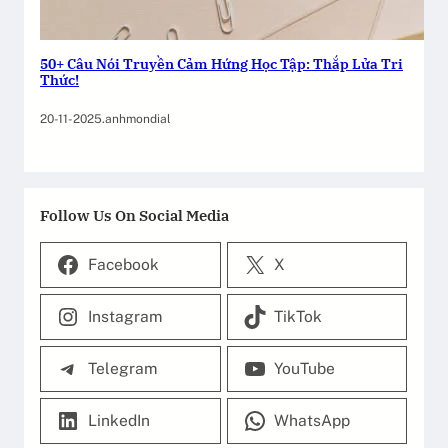
50+ Câu Nói Truyền Cảm Hứng Học Tập: Thắp Lửa Tri
Thức!
20-11-2025
.
anhmondial
Follow Us On Social Media
Facebook
X
Instagram
TikTok
Telegram
YouTube
LinkedIn
WhatsApp