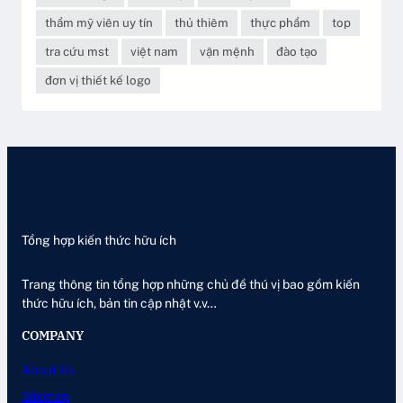
thẩm mỹ viên uy tín
thủ thiêm
thực phẩm
top
tra cứu mst
việt nam
vận mệnh
đào tạo
đơn vị thiết kế logo
Tổng hợp kiến thức hữu ích
Trang thông tin tổng hợp những chủ đề thú vị bao gồm kiến
thức hữu ích, bản tin cập nhật v.v…
COMPANY
About Us
Sitemap