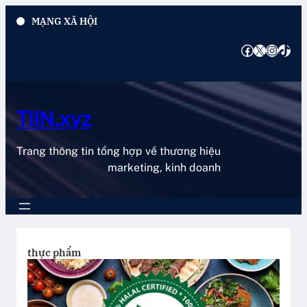
Chuyển
MẠNG XÃ HỘI
đến
phần
Facebook
X
Instagram
TikTok
nội
dung
TIIN.xyz
Trang thông tin tổng hợp về thương hiệu
marketing, kinh doanh
thực phẩm