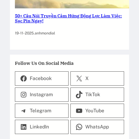
50+ Câu Nói Truyền Cảm Hứng Động Lực Làm Việc:
Sạc Pin Ngay!
19-11-2025
.
anhmondial
Follow Us On Social Media
Facebook
X
Instagram
TikTok
Telegram
YouTube
LinkedIn
WhatsApp