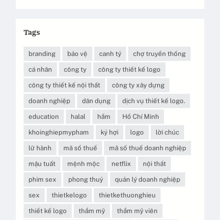
Tags
branding
bảo vệ
canh tý
chợ truyền thống
cá nhân
công ty
công ty thiết kế logo
công ty thiết kế nội thất
công ty xây dựng
doanh nghiệp
dân dụng
dịch vụ thiết kế logo.
education
halal
hầm
Hồ Chí Minh
khoinghiepmypham
kỷ hợi
logo
lời chúc
lữ hành
mã số thuế
mã số thuế doanh nghiệp
mậu tuất
mệnh mộc
netflix
nội thất
phim sex
phong thuỷ
quản lý doanh nghiệp
sex
thietkelogo
thietkethuonghieu
thiết kế logo
thẩm mỹ
thẩm mỹ viên