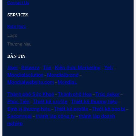
Contact Us
SERVICES
Kiến thức
Logo
Thương hiệu
BẢN TIN
Jiker
–
Balanza
–
Tiin
–
Kiến thức Marketing
–
Yell
–
Mondialsolution
–
Mondialbrand
–
Mondialwebsite.com
–
MondiaL
Thành phố Sức Khoẻ
–
Thành phố Hoa
–
Trúc dekor
–
Phúc Tiến
–
Thiết kế profile
–
Thiết kế thương hiệu
–
Định vị thương hiệu
–
Thiết kế profile
–
Thiết kế bao bì
–
Sacomreal
–
thành lập công ty
–
thành lập doanh
nghiệp