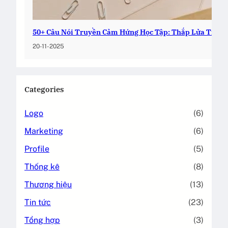
50+ Câu Nói Truyền Cảm Hứng Học Tập: Thắp Lửa Tri Th
20-11-2025
Categories
Logo
(6)
Marketing
(6)
Profile
(5)
Thống kê
(8)
Thương hiệu
(13)
Tin tức
(23)
Tổng hợp
(3)