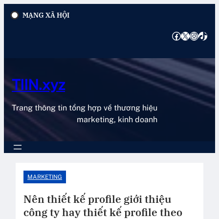
Chuyển
MẠNG XÃ HỘI
đến
phần
Facebook
X
Instagram
TikTok
nội
dung
TIIN.xyz
Trang thông tin tổng hợp về thương hiệu
marketing, kinh doanh
MARKETING
Nên thiết kế profile giới thiệu
công ty hay thiết kế profile theo