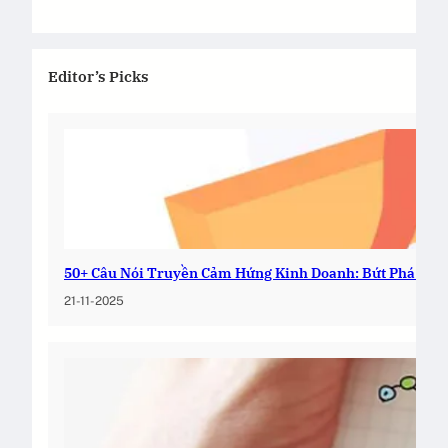
Editor’s Picks
50+ Câu Nói Truyền Cảm Hứng Kinh Doanh: Bứt Phá Nga
21-11-2025