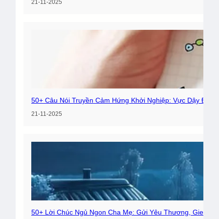
21-11-2025
50+ Câu Nói Truyền Cảm Hứng Khởi Nghiệp: Vực Dậy Đam
21-11-2025
50+ Lời Chúc Ngủ Ngon Cha Mẹ: Gửi Yêu Thương, Gieo Bì