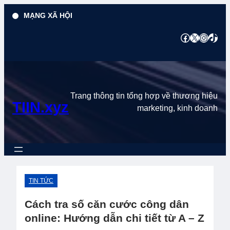
Chuyển
MẠNG XÃ HỘI
đến
phần
Facebook
X
Instagram
TikTok
nội
dung
Trang thông tin tổng hợp về thương hiệu
TIIN.xyz
marketing, kinh doanh
TIN TỨC
Cách tra số căn cước công dân
online: Hướng dẫn chi tiết từ A – Z