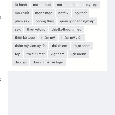
lữ hành
mã số thuế
mã số thuế doanh nghiệp
mậu tuất
mệnh mộc
netflix
nội thất
ất
phim sex
phong thuỷ
quản lý doanh nghiệp
sex
thietkelogo
thietkethuonghieu
thiết kế logo
thẩm mỹ
thẩm mỹ viên
thẩm mỹ viên uy tín
thủ thiêm
thực phẩm
top
tra cứu mst
việt nam
vận mệnh
đào tạo
đơn vị thiết kế logo
o