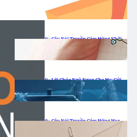
Doanh: Bứt Phá Ngay!
21-11-2025
.
anhmondial
50+ Câu Nói Truyền Cảm Hứng Khởi
Nghiệp: Vực Dậy Đam Mê!
21-11-2025
.
anhmondial
50+ Lời Chúc Ngủ Ngon Cha Mẹ: Gửi
Yêu Thương, Gieo Bình Yên
20-11-2025
.
anhmondial
50+ Câu Nói Truyền Cảm Hứng Học
Tập: Thắp Lửa Tri Thức!