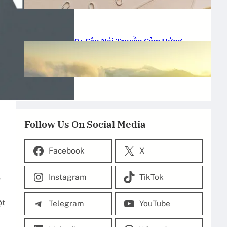
20-11-2025
.
anhmondial
50+ Câu Nói Truyền Cảm Hứng
Động Lực Làm Việc: Sạc Pin Ngay!
19-11-2025
.
anhmondial
Follow Us On Social Media
Facebook
X
Instagram
TikTok
o
ột
Telegram
YouTube