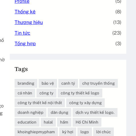
Profile
(5)
Thống kê
(8)
Thương hiệu
(13)
Tin tức
(23)
hồ
Tổng hợp
(3)
 mờ
y
Tags
branding
bảo vệ
canh tý
chợ truyền thống
cá nhân
công ty
công ty thiết kế logo
công ty thiết kế nội thất
công ty xây dựng
go
doanh nghiệp
dân dụng
dịch vụ thiết kế logo.
ng
education
halal
hầm
Hồ Chí Minh
khoinghiepmypham
kỷ hợi
logo
lời chúc