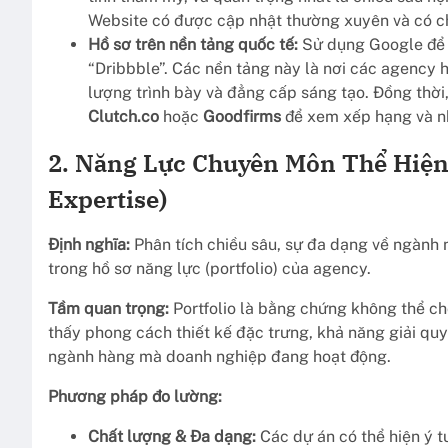
Website có được cập nhật thường xuyên và có c
Hồ sơ trên nền tảng quốc tế:
Sử dụng Google để 
“Dribbble”. Các nền tảng này là nơi các agency 
lượng trình bày và đẳng cấp sáng tạo. Đồng thời
Clutch.co
hoặc
Goodfirms
để xem xếp hạng và nh
2. Năng Lực Chuyên Môn Thể Hiện Q
Expertise)
Định nghĩa:
Phân tích chiều sâu, sự đa dạng về ngành 
trong hồ sơ năng lực (portfolio) của agency.
Tầm quan trọng:
Portfolio là bằng chứng không thể ch
thấy phong cách thiết kế đặc trưng, khả năng giải qu
ngành hàng mà doanh nghiệp đang hoạt động.
Phương pháp đo lường:
Chất lượng & Đa dạng:
Các dự án có thể hiện ý t