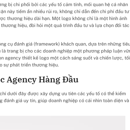
ờng bị chi phối bởi các yếu tố cảm tính, mối quan hệ cá nhân
ận này tiềm ẩn nhiều rủi ro, không chỉ dẫn đến chi phí đầu tư
ược thương hiệu dài hạn. Một logo không chỉ là một hình ảnh
a thương hiệu, đòi hỏi một quá trình đầu tư và lựa chọn đối tác
ng cụ đánh giá (framework) khách quan, dựa trên những tiê
êu là trang bị cho các doanh nghiệp một phương pháp luận vữ
ọn agency thiết kế logo một cách sáng suốt và chiến lược, tối
 sự phát triển thương hiệu.
ọc Agency Hàng Đầu
chí dưới đây được xây dựng ưu tiên các yếu tố có thể kiểm
đánh giá uy tín, giúp doanh nghiệp có cái nhìn toàn diện và