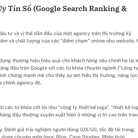
y Tín Số (Google Search Ranking &
đầu tư và vị thế dẫn đầu của một agency trên thị trường kỹ
 kiếm và chất lượng của các “điểm chạm” online như website, 
dựng thương hiệu hiệu quả cho khách hàng nếu chính họ lại
í hàng đầu trên Google với các từ khóa chuyên ngành (“công t
minh chứng mạnh mẽ cho thấy sự am hiểu thị trường, năng lực
a chính agency đó.
các từ khóa cốt lõi như “công ty thiết kế logo”, “thiết kế lo
àng đầu thường xuyên xuất hiện ở những vị trí cao trên tra
 Đánh giá trải nghiệm người dùng (UX/UI), tốc độ tải trang,
ội dung chuyên môn (mục Blog, Case Studies, Phân tích).