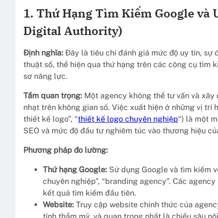
1. Thứ Hạng Tìm Kiếm Google và U
Digital Authority)
Định nghĩa:
Đây là tiêu chí đánh giá mức độ uy tín, sự 
thuật số, thể hiện qua thứ hạng trên các công cụ tìm
sơ năng lực.
Tầm quan trọng:
Một agency không thể tư vấn và xây 
nhạt trên không gian số. Việc xuất hiện ở những vị tr
thiết kế logo”, “
thiết kế logo chuyên nghiệp
“) là một 
SEO và mức độ đầu tư nghiêm túc vào thương hiệu củ
Phương pháp đo lường:
Thứ hạng Google:
Sử dụng Google và tìm kiếm với 
chuyên nghiệp”, “branding agency”. Các agency h
kết quả tìm kiếm đầu tiên.
Website:
Truy cập website chính thức của agency.
tính thẩm mỹ, và quan trọng nhất là chiều sâu n